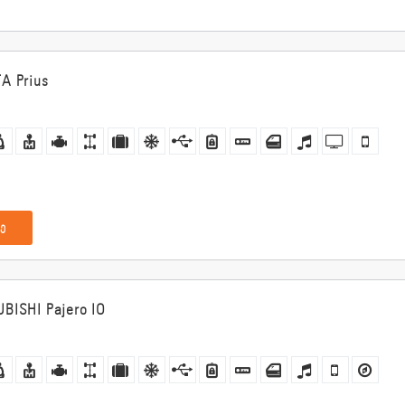
A Prius
ე
BISHI Pajero IO