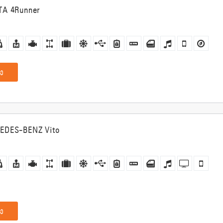
TA 4Runner
ე
EDES-BENZ Vito
ე