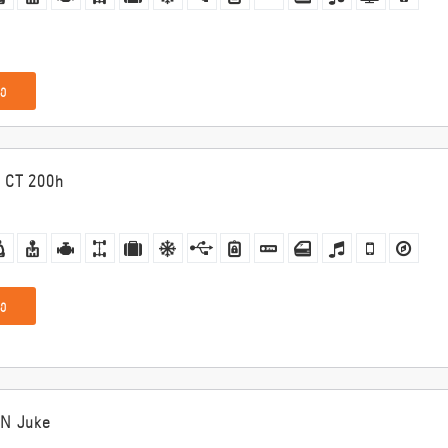
ე
 CT 200h
ე
AN Juke