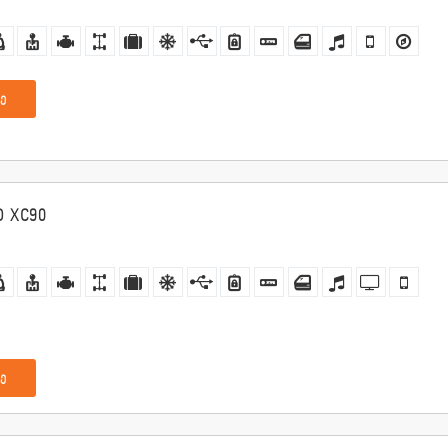
ე
O XC90
ე