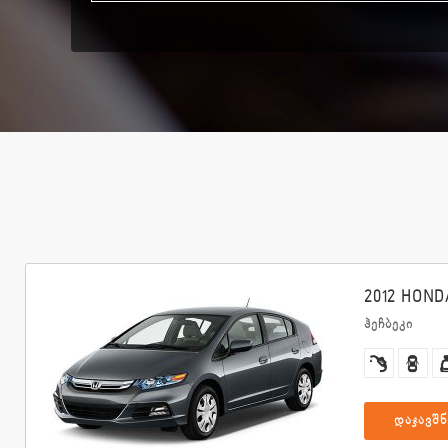
2012 HONDA
ჰეჩბეკი
დაჯავშნ