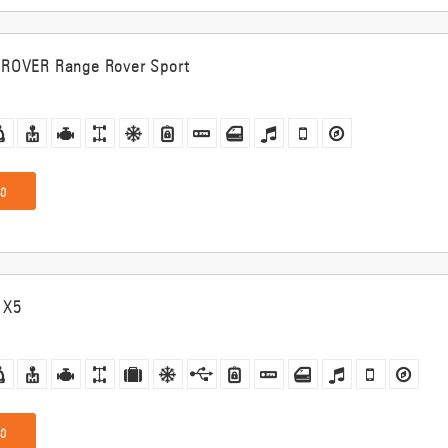
ROVER Range Rover Sport
ე
 X5
ე