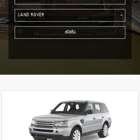
LAND ROVER
ძებნა