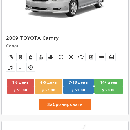
2009 TOYOTA Camry
Седан
1-3 день
4-6 день
7-13 день
14+ день
55.00
54.00
52.00
50.00
Забронировать