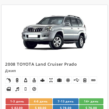
2008 TOYOTA Land Cruiser Prado
Джип
1-3 день
4-6 день
7-13 день
14+ день
82.00
80.00
78.00
76.00