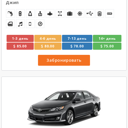
Джип
1-3 день
4-6 день
7-13 день
14+ день
85.00
80.00
78.00
75.00
Забронировать