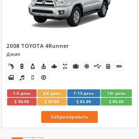
2008 TOYOTA 4Runner
Джип
1-3 день
4-6 день
7-13 день
14+ день
90.00
85.00
83.00
80.00
Забронировать