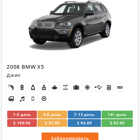
2008 BMW X5
Джип
1-3 день
4-6 день
7-13 день
14+ день
100.00
97.00
94.00
92.00
Забронировать