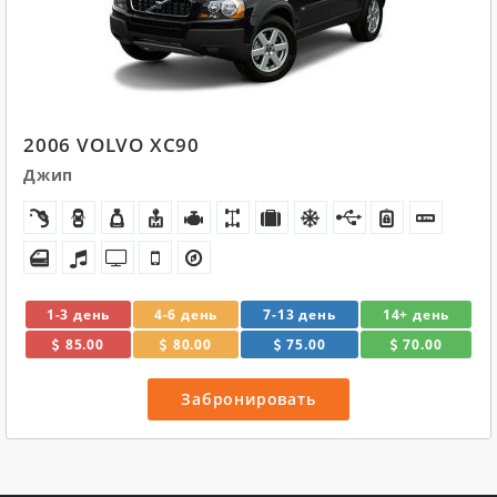
2006 VOLVO XC90
Джип
1-3 день
4-6 день
7-13 день
14+ день
85.00
80.00
75.00
70.00
Забронировать