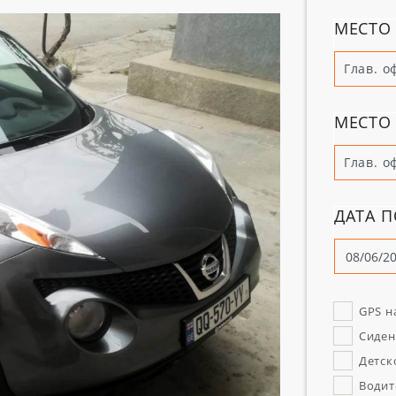
МЕСТО
Глав. о
МЕСТО 
Глав. о
ДАТА П
GPS н
Сиден
Детск
Водит