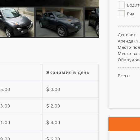
Водит
Гид
Депозит
Аренда (
1
Место по
Место воз
Оборудов
Экономия в день
Всего
75.00
0.00
73.00
2.00
71.00
4.00
69.00
6.00